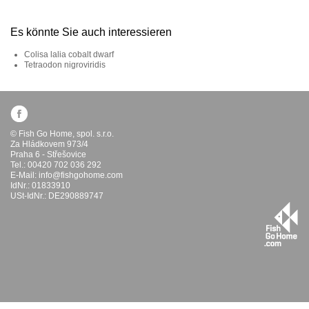
Es könnte Sie auch interessieren
Colisa lalia cobalt dwarf
Tetraodon nigroviridis
© Fish Go Home, spol. s.r.o.
Za Hládkovem 973/4
Praha 6 - Střešovice
Tel.: 00420 702 036 292
E-Mail:
info@fishgohome.com
IdNr.: 01833910
USt-IdNr.: DE290889747