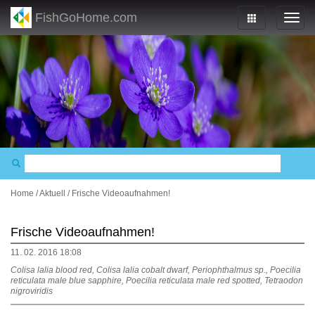
FishGoHome.com
Home
/
Aktuell
/
Frische Videoaufnahmen!
Frische Videoaufnahmen!
11. 02. 2016 18:08
Colisa lalia blood red, Colisa lalia cobalt dwarf, Periophthalmus sp., Poecilia
reticulata male blue sapphire, Poecilia reticulata male red spotted, Tetraodon
nigroviridis