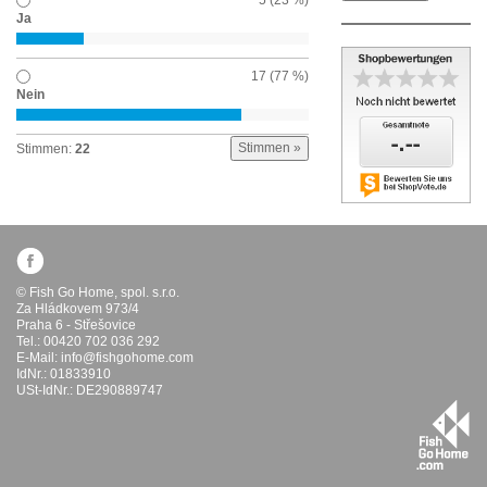
Ja
17 (77 %)
Nein
Stimmen:
22
© Fish Go Home, spol. s.r.o.
Za Hládkovem 973/4
Praha 6 - Střešovice
Tel.: 00420 702 036 292
E-Mail:
info@fishgohome.com
IdNr.: 01833910
USt-IdNr.: DE290889747