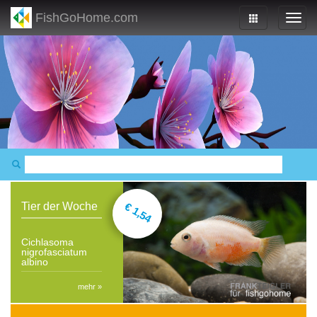
FishGoHome.com
€ 1,54
Tier der Woche
Cichlasoma
nigrofasciatum
albino
mehr »