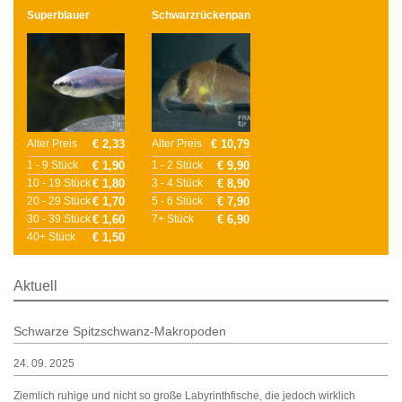
Superblauer
Schwarzrückenpanzerwels
Königssalmler
2,5 - 3 cm
2,5 - 3 cm
Alter Preis
€ 2,33
Alter Preis
€ 10,79
1 - 9 Stück
€ 1,90
1 - 2 Stück
€ 9,90
10 - 19 Stück
€ 1,80
3 - 4 Stück
€ 8,90
20 - 29 Stück
€ 1,70
5 - 6 Stück
€ 7,90
30 - 39 Stück
€ 1,60
7+ Stück
€ 6,90
40+ Stück
€ 1,50
Aktuell
Schwarze Spitzschwanz-Makropoden
24. 09. 2025
Ziemlich ruhige und nicht so große Labyrinthfische, die jedoch wirklich