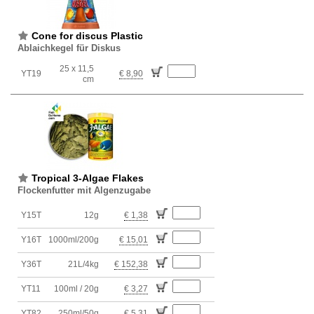
Cone for discus Plastic
Ablaichkegel für Diskus
25 x 11,5
YT19
€ 8,90
cm
Tropical 3-Algae Flakes
Flockenfutter mit Algenzugabe
Y15T
12g
€ 1,38
Y16T
1000ml/200g
€ 15,01
Y36T
21L/4kg
€ 152,38
YT11
100ml / 20g
€ 3,27
YT82
250ml/50g
€ 5,31