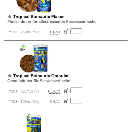
Tropical Bionautic Flakes
Flockenfutter für allesfressende Seewasserfische
YT13
250ml / 50g
€ 6,53
Tropical Bionautic Granulat
Granulatfutter für Seewasserfische
Y20T
500ml/275g
€ 13,72
YT03
100ml / 55g
€ 4,11