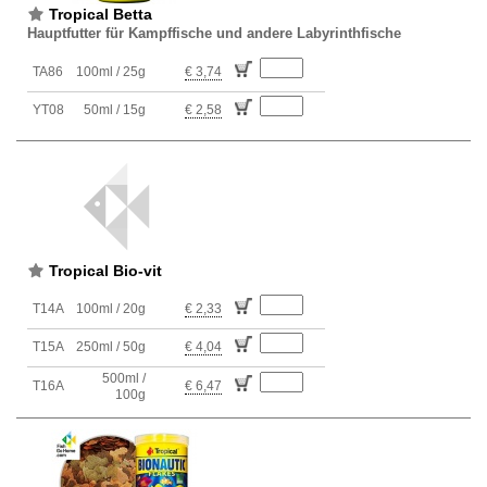
Tropical Betta
Hauptfutter für Kampffische und andere Labyrinthfische
TA86
100ml / 25g
€ 3,74
YT08
50ml / 15g
€ 2,58
Tropical Bio-vit
T14A
100ml / 20g
€ 2,33
T15A
250ml / 50g
€ 4,04
500ml /
T16A
€ 6,47
100g