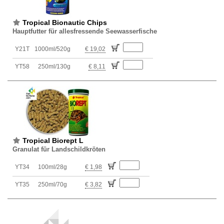
Tropical Bionautic Chips
Hauptfutter für allesfressende Seewasserfische
Y21T
1000ml/520g
€ 19,02
YT58
250ml/130g
€ 8,11
Tropical Biorept L
Granulat für Landschildkröten
YT34
100ml/28g
€ 1,98
YT35
250ml/70g
€ 3,82