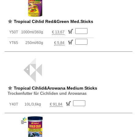
Tropical Cihlid Red&Green Med.Sticks
Y50T
1000ml/360g
€ 13,67
YT65
250ml/60g
€ 5,84
Tropical Cihlid&Arowana Medium Sticks
Trockenfutter für Cichliden und Arowanas
Y40T
10L/3,6kg
€ 91,84