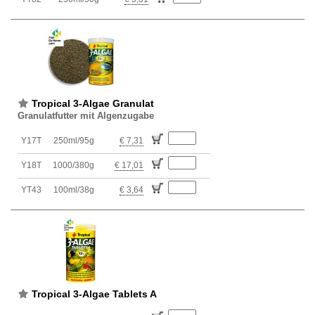
Tropical 3-Algae Granulat
Granulatfutter mit Algenzugabe
Y17T
250ml/95g
€ 7,31
Y18T
1000/380g
€ 17,01
YT43
100ml/38g
€ 3,64
Tropical 3-Algae Tablets A