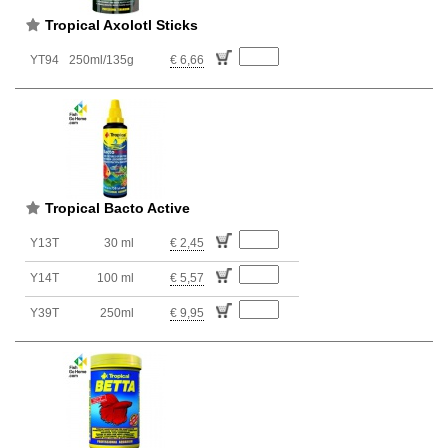
Tropical Axolotl Sticks
YT94
250ml/135g
€ 6,66
Tropical Bacto Active
Y13T
30 ml
€ 2,45
Y14T
100 ml
€ 5,57
Y39T
250ml
€ 9,95