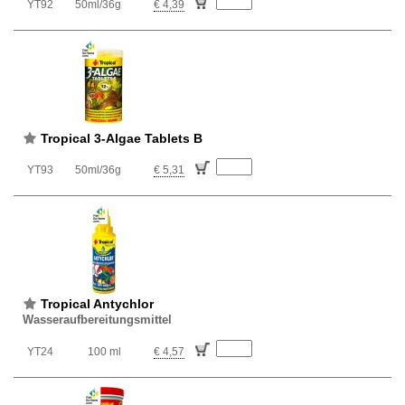
YT92
50ml/36g
€ 4,39
Tropical 3-Algae Tablets B
YT93
50ml/36g
€ 5,31
Tropical Antychlor
Wasseraufbereitungsmittel
YT24
100 ml
€ 4,57