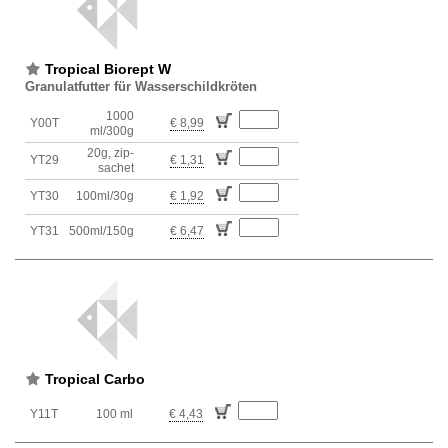
Tropical Biorept W
Granulatfutter für Wasserschildkröten
1000
Y00T
€ 8,99
ml/300g
20g, zip-
YT29
€ 1,31
sachet
YT30
100ml/30g
€ 1,92
YT31
500ml/150g
€ 6,47
Tropical Carbo
Y11T
100 ml
€ 4,43