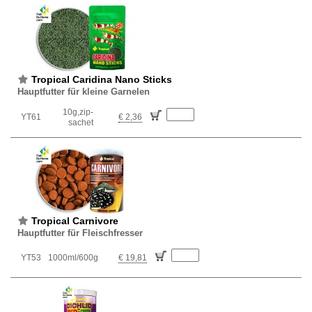
Tropical Caridina Nano Sticks
Hauptfutter für kleine Garnelen
10g,zip-
YT61
€ 2,36
sachet
Tropical Carnivore
Hauptfutter für Fleischfresser
YT53
1000ml/600g
€ 19,81