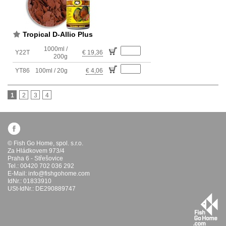
Tropical D-Allio Plus
1000ml /
Y22T
€ 19,36
200g
YT86
100ml / 20g
€ 4,06
1
2
3
4
© Fish Go Home, spol. s.r.o.
Za Hládkovem 973/4
Praha 6 - Střešovice
Tel.: 00420 702 036 292
E-Mail:
info@fishgohome.com
IdNr.: 01833910
USt-IdNr.: DE290889747