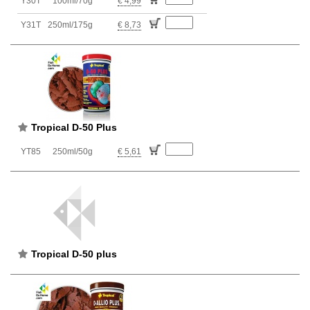
Y30T
100ml/70g
€ 4,99
Y31T
250ml/175g
€ 8,73
Tropical D-50 Plus
YT85
250ml/50g
€ 5,61
Tropical D-50 plus