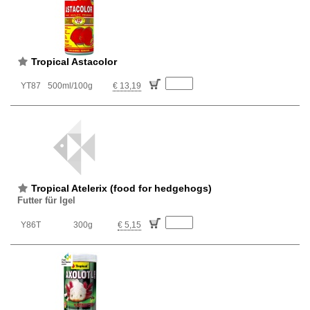
Tropical Astacolor
YT87
500ml/100g
€ 13,19
Tropical Atelerix (food for hedgehogs)
Futter für Igel
Y86T
300g
€ 5,15