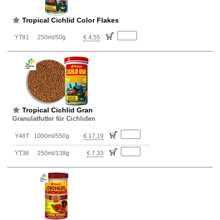
Tropical Cichlid Color Flakes
YT81
250ml/50g
€ 4,55
Tropical Cichlid Gran
Granulatfutter für Cichliden
Y48T
1000ml/550g
€ 17,19
YT38
250ml/138g
€ 7,33