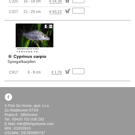
C325
16 - 18 cm
€ 54,38
C327
21 - 25 cm
€ 93,22
Cyprinus carpio
Spiegelkarpfen
C917
6 - 8 cm
€ 1,76
© Fish Go Home, spol. s.r.o.
Za Hládkovem 973/4
Praha 6 - Střešovice
Tel.: 00420 702 036 292
E-Mail:
info@fishgohome.com
IdNr.: 01833910
USt-IdNr.: DE290889747