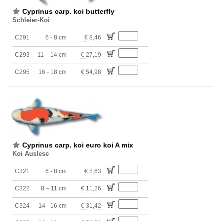
Cyprinus carp. koi butterfly
Schleier-Koi
C291
6 - 8 cm
€ 8,46
C293
11 – 14 cm
€ 27,19
C295
16 - 18 cm
€ 54,98
Cyprinus carp. koi euro koi A mix
Koi Auslese
C321
6 - 8 cm
€ 8,63
C322
8 – 11 cm
€ 11,26
C324
14 - 16 cm
€ 31,42