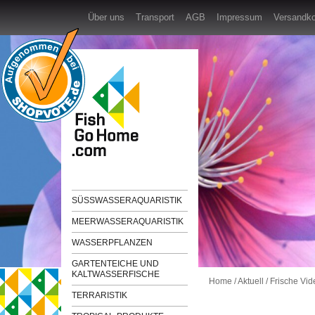
Über uns
Transport
AGB
Impressum
Versandk
SÜSSWASSERAQUARISTIK
MEERWASSERAQUARISTIK
WASSERPFLANZEN
GARTENTEICHE UND
KALTWASSERFISCHE
Home
/
Aktuell
/
Frische Vi
TERRARISTIK