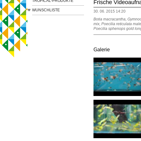
TROPICAL-PRODUKTE
Frische Videoauf
WUNSCHLISTE
30. 06. 2015 14:20
Botia macracantha, Gymnocor
mix, Poecilia reticulata mal
Poecilia sphenops gold lon
Galerie