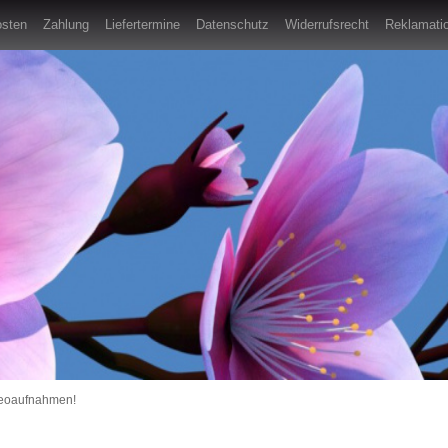
osten
Zahlung
Liefertermine
Datenschutz
Widerrufsrecht
Reklamatio
deoaufnahmen!