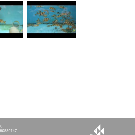
10
E290889747