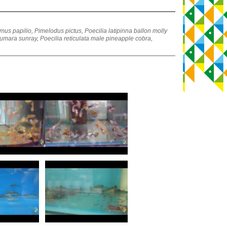
us papilio, Pimelodus pictus, Poecilia latipinna ballon molly
 kumara sunray, Poecilia reticulata male pineapple cobra,