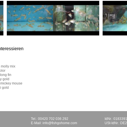
nteressieren
n molly mix
olor
long fin
y gold
 mickey mouse
i gold
Tel.: 00420 702 036 292
IdNr.: 018339
E-Mail:
info@fishgohome.com
USt-IdNr.: D