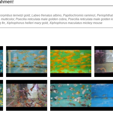
nahmen!
ymbus ternetzi gold, Labeo frenatus albino, Papiliochromis ramirezi, Periophthalm
e multicolor, Poecilia reticulata male golden cobra, Poecilia reticulata male golden
g fin, Xiphophorus helleri mary gold, Xiphophorus maculatus mickey mouse