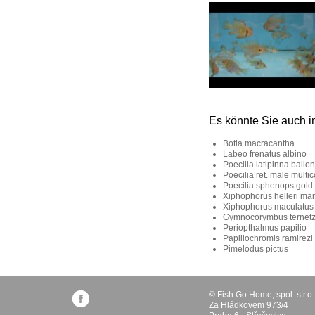
Es könnte Sie auch i
Botia macracantha
Labeo frenatus albino
Poecilia latipinna ballo
Poecilia ret. male multic
Poecilia sphenops gold 
Xiphophorus helleri mar
Xiphophorus maculatus
Gymnocorymbus ternetz
Periopthalmus papilio
Papiliochromis ramirezi
Pimelodus pictus
© Fish Go Home, spol. s.r.o.
Za Hládkovem 973/4