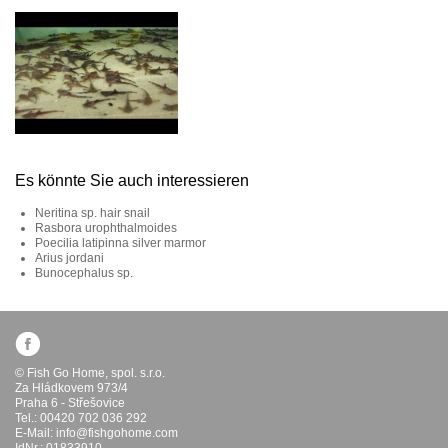
Es könnte Sie auch interessieren
Neritina sp. hair snail
Rasbora urophthalmoides
Poecilia latipinna silver marmor
Arius jordani
Bunocephalus sp.
© Fish Go Home, spol. s.r.o.
Za Hládkovem 973/4
Praha 6 - Střešovice
Tel.: 00420 702 036 292
E-Mail:
info@fishgohome.com