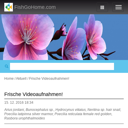
FishGoHome.com
Home
/
Aktuell
/
Frische Videoaufnahmen!
Frische Videoaufnahmen!
15. 12. 2016 18:34
Arius jordani, Bunocephalus sp., Hydrocynus vittatus, Neritina sp. hair snail,
Poecilia latipinna silver marmor, Poecilia reticulata female red golden,
Rasbora urophthalmoides