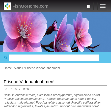
FishGoHome.com
Home
/
Aktuell
/
Frische Videoaufnahmen!
Frische Videoaufnahmen!
08. 02. 2017 19:25
Betta splendens female, Colossoma brachypomum, Hybrid blood parrot,
Poecilia reticulata female tiger, Poecilia reticulata male blue, Poecilia
reticulata male triangel, Poecilia velifera assorted, Poecilia velifera silver,
Tetraodon nigroviridis, Toxotes jaculatrix, Xiphophorus maculatus coral