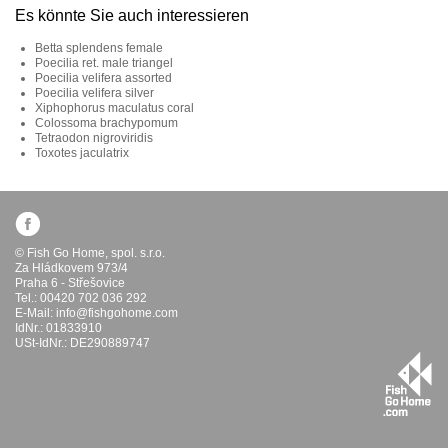
Es könnte Sie auch interessieren
Betta splendens female
Poecilia ret. male triangel
Poecilia velifera assorted
Poecilia velifera silver
Xiphophorus maculatus coral
Colossoma brachypomum
Tetraodon nigroviridis
Toxotes jaculatrix
© Fish Go Home, spol. s.r.o.
Za Hládkovem 973/4
Praha 6 - Střešovice
Tel.: 00420 702 036 292
E-Mail:
info@fishgohome.com
IdNr.: 01833910
USt-IdNr.: DE290889747