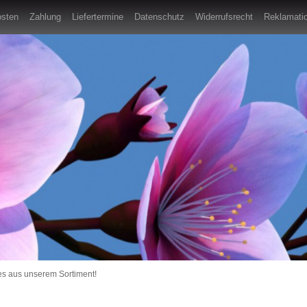
osten
Zahlung
Liefertermine
Datenschutz
Widerrufsrecht
Reklamatio
es aus unserem Sortiment!