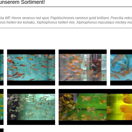
 unserem Sortiment!
ia WF, Heros severus red spot, Papiliochromis ramirezi gold brilliant, Poecilia retic
rus helleri koi kohaku, Xiphophorus helleri mix, Xiphophorus maculatus mickey m