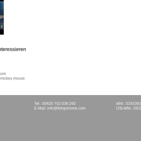
nteressieren
ture
 mickey mouse
Tel.: 00420 702 036 292
IdNr.: 018339
E-Mail:
info@fishgohome.com
USt-IdNr.: D