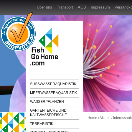
Über uns
Transport
AGB
Impressum
Versandk
SÜSSWASSERAQUARISTIK
MEERWASSERAQUARISTIK
WASSERPFLANZEN
GARTENTEICHE UND
KALTWASSERFISCHE
Home
/
Aktuell
/
Interessant
TERRARISTIK