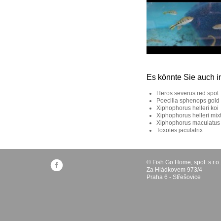
Es könnte Sie auch i
Heros severus red spot
Poecilia sphenops gold
Xiphophorus helleri koi
Xiphophorus helleri mix
Xiphophorus maculatus
Toxotes jaculatrix
© Fish Go Home, spol. s.r.o.
Za Hládkovem 973/4
Praha 6 - Střešovice