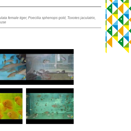
ulata female tiger, Poecilia sphenops gold, Toxotes jaculatrix,
ouse