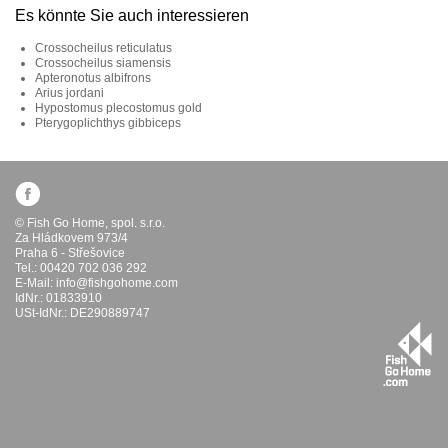
Es könnte Sie auch interessieren
Crossocheilus reticulatus
Crossocheilus siamensis
Apteronotus albifrons
Arius jordani
Hypostomus plecostomus gold
Pterygoplichthys gibbiceps
© Fish Go Home, spol. s.r.o.
Za Hládkovem 973/4
Praha 6 - Střešovice
Tel.: 00420 702 036 292
E-Mail:
info@fishgohome.com
IdNr.: 01833910
USt-IdNr.: DE290889747