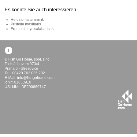
Es könnte Sie auch interessieren
Helostoma temminkii
Pristella maxillaris
Erpetoichthys calabaricus
© Fish Go Home, spol. s.r.o.
Za Hládkovem 973/4
Praha 6 - Střešovice
Tel.: 00420 702 036 292
E-Mail:
info@fishgohome.com
IdNr.: 01833910
USt-IdNr.: DE290889747