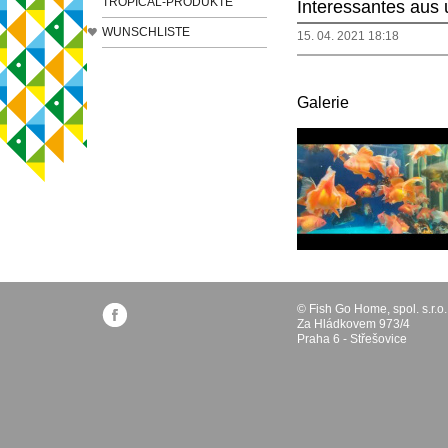
TROPICAL-PRODUKTE
Interessantes aus
WUNSCHLISTE
15. 04. 2021 18:18
Galerie
© Fish Go Home, spol. s.r.o.
Za Hládkovem 973/4
Praha 6 - Střešovice