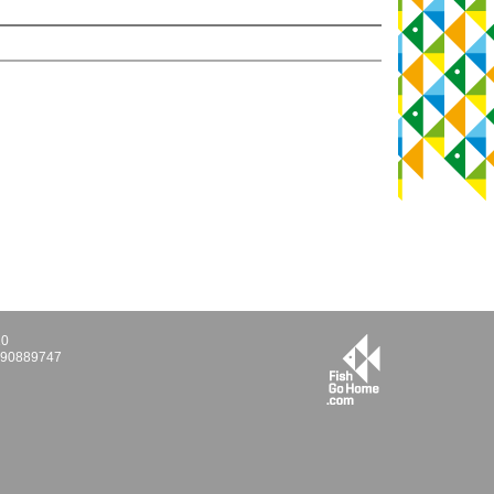
10
E290889747