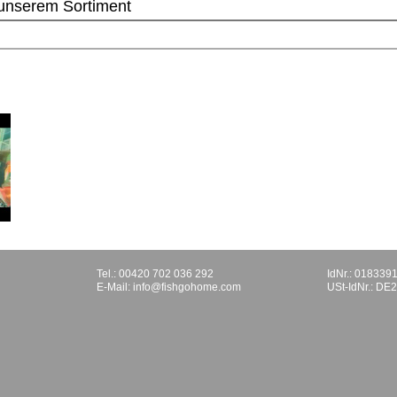
 unserem Sortiment
Tel.: 00420 702 036 292
IdNr.: 018339
E-Mail:
info@fishgohome.com
USt-IdNr.: D