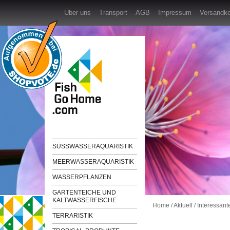
Über uns
Transport
AGB
Impressum
Versandk
SÜSSWASSERAQUARISTIK
MEERWASSERAQUARISTIK
WASSERPFLANZEN
GARTENTEICHE UND
KALTWASSERFISCHE
Home
/
Aktuell
/
Interessant
TERRARISTIK