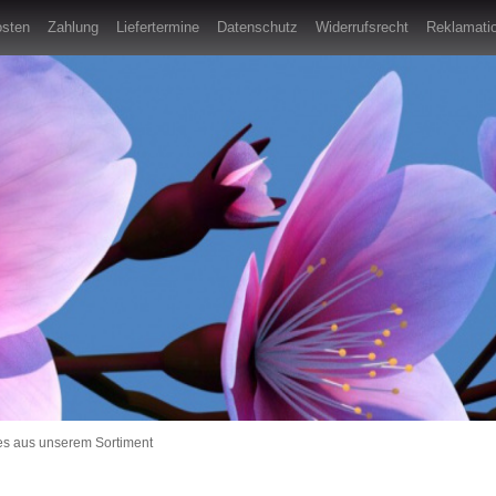
osten
Zahlung
Liefertermine
Datenschutz
Widerrufsrecht
Reklamatio
es aus unserem Sortiment