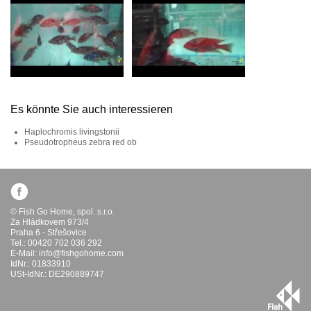
Es könnte Sie auch interessieren
Haplochromis livingstonii
Pseudotropheus zebra red ob
© Fish Go Home, spol. s.r.o.
Za Hládkovem 973/4
Praha 6 - Střešovice
Tel.: 00420 702 036 292
E-Mail:
info@fishgohome.com
IdNr.: 01833910
USt-IdNr.: DE290889747