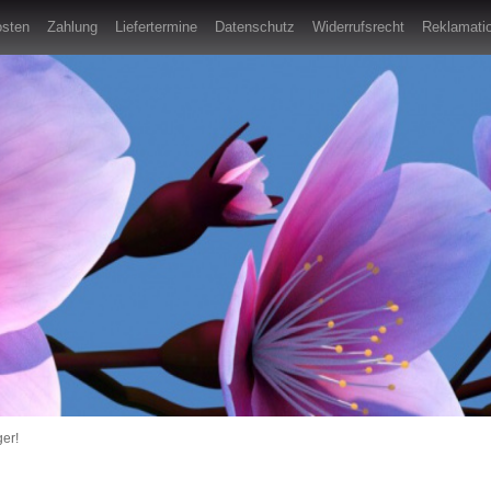
osten
Zahlung
Liefertermine
Datenschutz
Widerrufsrecht
Reklamatio
er!