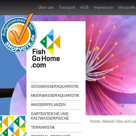
Über uns
Transport
AGB
Impressum
Versandk
SÜSSWASSERAQUARISTIK
MEERWASSERAQUARISTIK
WASSERPFLANZEN
GARTENTEICHE UND
KALTWASSERFISCHE
Home
/
Aktuell
/
Neu auf Lag
TERRARISTIK