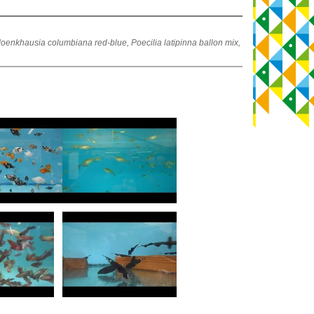
Moenkhausia columbiana red-blue, Poecilia latipinna ballon mix,