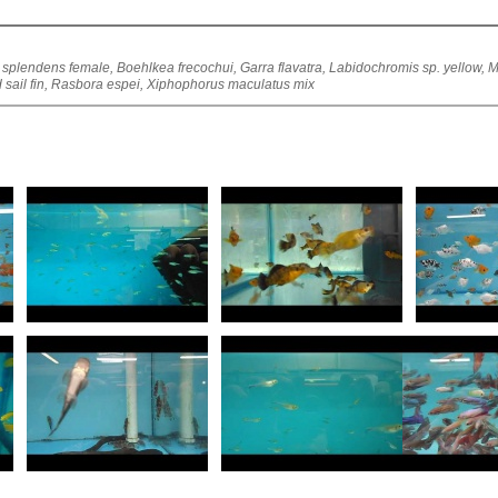
a splendens female, Boehlkea frecochui, Garra flavatra, Labidochromis sp. yellow, 
rd sail fin, Rasbora espei, Xiphophorus maculatus mix