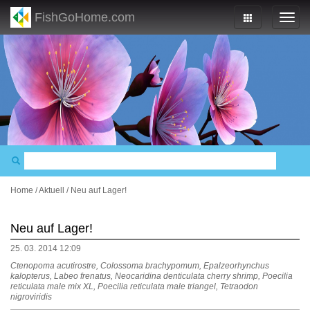
FishGoHome.com
Home
/
Aktuell
/
Neu auf Lager!
Neu auf Lager!
25. 03. 2014 12:09
Ctenopoma acutirostre, Colossoma brachypomum, Epalzeorhynchus
kalopterus, Labeo frenatus, Neocaridina denticulata cherry shrimp, Poecilia
reticulata male mix XL, Poecilia reticulata male triangel, Tetraodon
nigroviridis