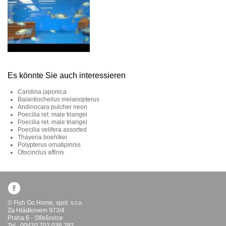
Es könnte Sie auch interessieren
Caridina japonica
Balantiocheilus melanopterus
Andinocara pulcher neon
Poecilia ret. male triangel
Poecilia ret. male triangel
Poecilia velifera assorted
Thayeria boehlkei
Polypterus ornatipinnis
Otocinclus affinis
© Fish Go Home, spol. s.r.o.
Za Hládkovem 973/4
Praha 6 - Střešovice
Tel.: 00420 702 036 292