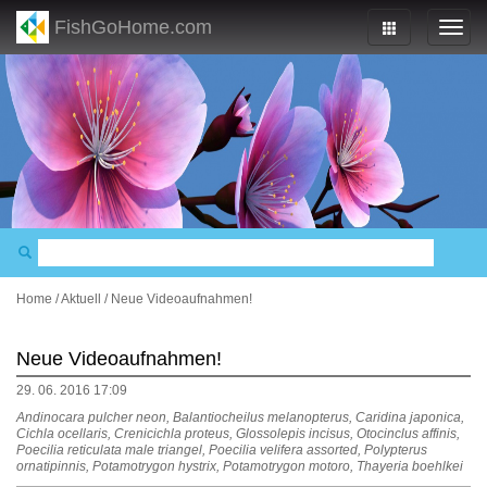
FishGoHome.com
Home
/
Aktuell
/
Neue Videoaufnahmen!
Neue Videoaufnahmen!
29. 06. 2016 17:09
Andinocara pulcher neon, Balantiocheilus melanopterus, Caridina japonica,
Cichla ocellaris, Crenicichla proteus, Glossolepis incisus, Otocinclus affinis,
Poecilia reticulata male triangel, Poecilia velifera assorted, Polypterus
ornatipinnis, Potamotrygon hystrix, Potamotrygon motoro, Thayeria boehlkei