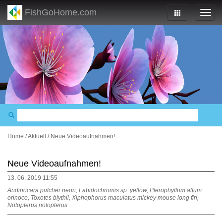
FishGoHome.com
Home
/
Aktuell
/
Neue Videoaufnahmen!
Neue Videoaufnahmen!
13. 06. 2019 11:55
Andinocara pulcher neon, Labidochromis sp. yellow, Pterophyllum altum
orinoco, Toxotes blythii, Xiphophorus maculatus mickey mouse long fin,
Notopterus notopterus