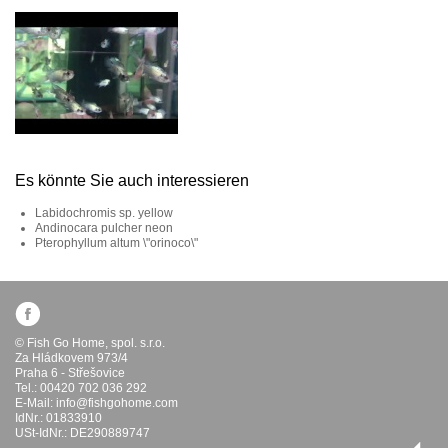
Es könnte Sie auch interessieren
Labidochromis sp. yellow
Andinocara pulcher neon
Pterophyllum altum \"orinoco\"
© Fish Go Home, spol. s.r.o.
Za Hládkovem 973/4
Praha 6 - Střešovice
Tel.: 00420 702 036 292
E-Mail:
info@fishgohome.com
IdNr.: 01833910
USt-IdNr.: DE290889747