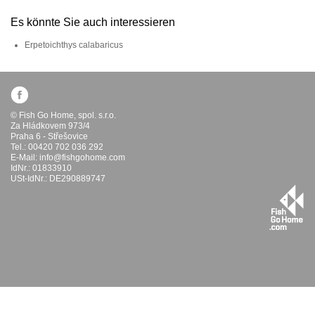
Es könnte Sie auch interessieren
Erpetoichthys calabaricus
© Fish Go Home, spol. s.r.o.
Za Hládkovem 973/4
Praha 6 - Střešovice
Tel.: 00420 702 036 292
E-Mail:
info@fishgohome.com
IdNr.: 01833910
USt-IdNr.: DE290889747