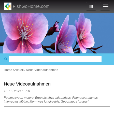
FishGoHome.com
Home
/
Aktuell
/
Neue Videoaufnahmen
Neue Videoaufnahmen
26. 10. 2022 15:16
Potamotrygon motoro, Erpetoichthys calabaricus, Phenacogrammus
interruptus albino, Mormyrus longirostris, Geophagus jurupari