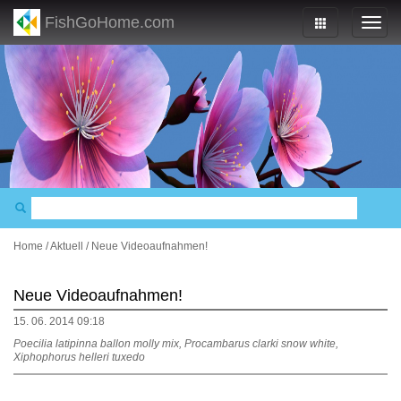
FishGoHome.com
Home
/
Aktuell
/
Neue Videoaufnahmen!
Neue Videoaufnahmen!
15. 06. 2014 09:18
Poecilia latipinna ballon molly mix, Procambarus clarki snow white,
Xiphophorus helleri tuxedo