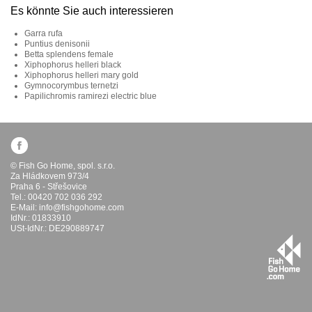
Es könnte Sie auch interessieren
Garra rufa
Puntius denisonii
Betta splendens female
Xiphophorus helleri black
Xiphophorus helleri mary gold
Gymnocorymbus ternetzi
Papilichromis ramirezi electric blue
© Fish Go Home, spol. s.r.o.
Za Hládkovem 973/4
Praha 6 - Střešovice
Tel.: 00420 702 036 292
E-Mail:
info@fishgohome.com
IdNr.: 01833910
USt-IdNr.: DE290889747