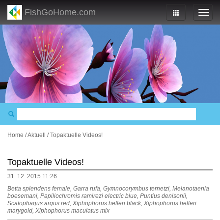
FishGoHome.com
Home
/
Aktuell
/
Topaktuelle Videos!
Topaktuelle Videos!
31. 12. 2015 11:26
Betta splendens female, Garra rufa, Gymnocorymbus ternetzi, Melanotaenia
boesemani, Papiliochromis ramirezi electric blue, Puntius denisonii,
Scatophagus argus red, Xiphophorus helleri black, Xiphophorus helleri
marygold, Xiphophorus maculatus mix