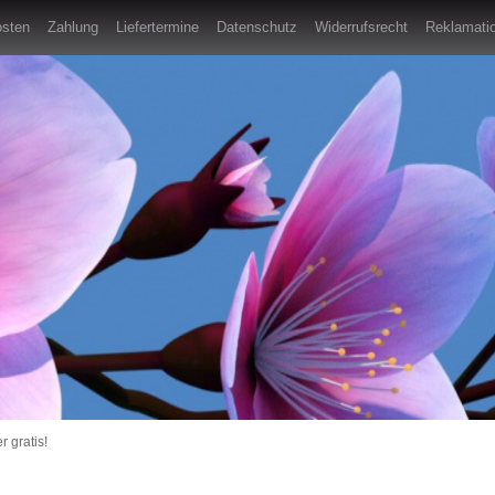
osten
Zahlung
Liefertermine
Datenschutz
Widerrufsrecht
Reklamatio
r gratis!