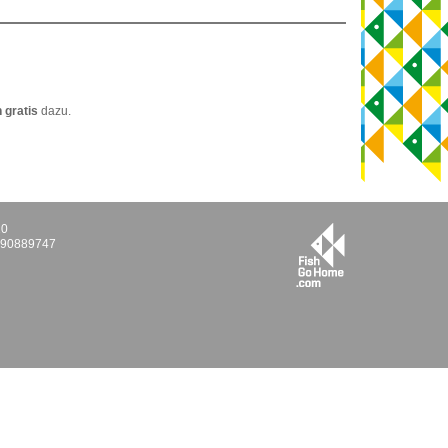
 gratis
dazu.
10
E290889747