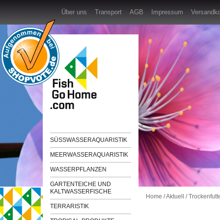
Über uns
Transport
AGB
Impressum
Versandk
SÜSSWASSERAQUARISTIK
MEERWASSERAQUARISTIK
WASSERPFLANZEN
GARTENTEICHE UND
KALTWASSERFISCHE
Home
/
Aktuell
/
Trockenfutte
TERRARISTIK