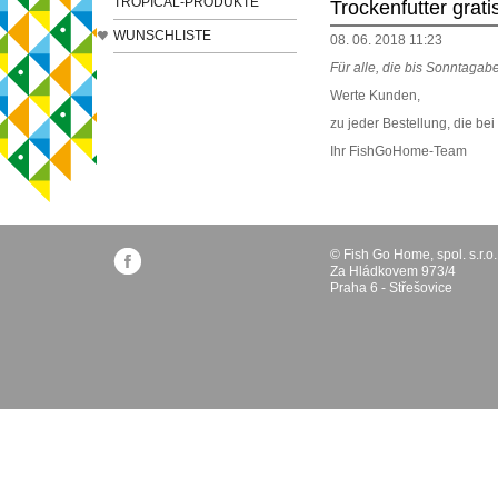
TROPICAL-PRODUKTE
Trockenfutter grati
WUNSCHLISTE
08. 06. 2018 11:23
Für alle, die bis Sonntagabe
Werte Kunden,
zu jeder Bestellung, die b
Ihr FishGoHome-Team
© Fish Go Home, spol. s.r.o.
Za Hládkovem 973/4
Praha 6 - Střešovice