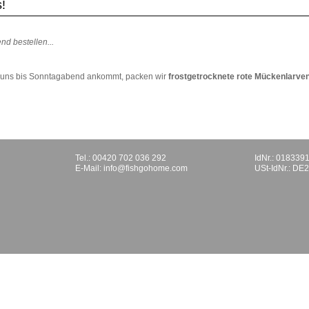
s!
nd bestellen...
ei uns bis Sonntagabend ankommt, packen wir
frostgetrocknete rote Mückenlarven
Tel.: 00420 702 036 292
IdNr.: 018339
E-Mail:
info@fishgohome.com
USt-IdNr.: D