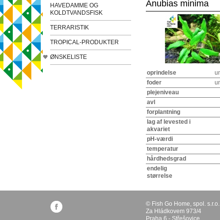
Anubias minima
HAVEDAMME OG
KOLDTVANDSFISK
TERRARISTIK
TROPICAL-PRODUKTER
ØNSKELISTE
oprindelse
u
foder
u
plejeniveau
avl
forplantning
lag af levested i
akvariet
pH-værdi
temperatur
hårdhedsgrad
endelig
størrelse
© Fish Go Home, spol. s.r.o.
Za Hládkovem 973/4
Praha 6 - Střešovice