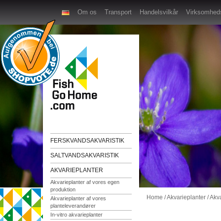
Om os
Transport
Handelsvilkår
Virksomheds
FERSKVANDSAKVARISTIK
SALTVANDSAKVARISTIK
AKVARIEPLANTER
Akvarieplanter af vores egen
produktion
Home
/
Akvarieplanter
/
Akva
Akvarieplanter af vores
planteleverandører
In-vitro akvarieplanter