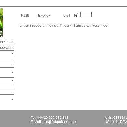
P129
Easy 6+
5,59
prisen inkluderer moms 7 %,
ekskl. transportomkostninger
nbekannt
nbekannt
-
-
-
-
-
-
-
-
Tel.: 00420 702 036 292
IdNr.: 018339
E-Mail:
info@fishgohome.com
USt-IdNr.: D