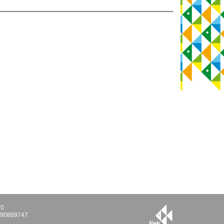
10
E290889747