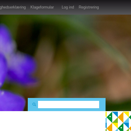
lighedserklæring
Klageformular
Log ind
Registrering