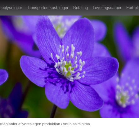
oplysninger
Transportomkostninger
Betaling
Leveringsdatoer
Fortro
rieplanter af vores egen produktion
/
Anubias minima