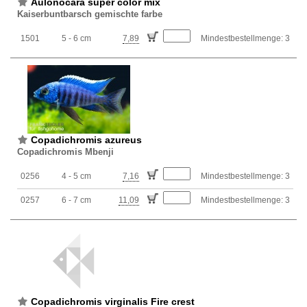
Aulonocara super color mix
Kaiserbuntbarsch gemischte farbe
1501
5 - 6 cm
7,89
Mindestbestellmenge: 3
Copadichromis azureus
Copadichromis Mbenji
0256
4 - 5 cm
7,16
Mindestbestellmenge: 3
0257
6 - 7 cm
11,09
Mindestbestellmenge: 3
Copadichromis virginalis Fire crest