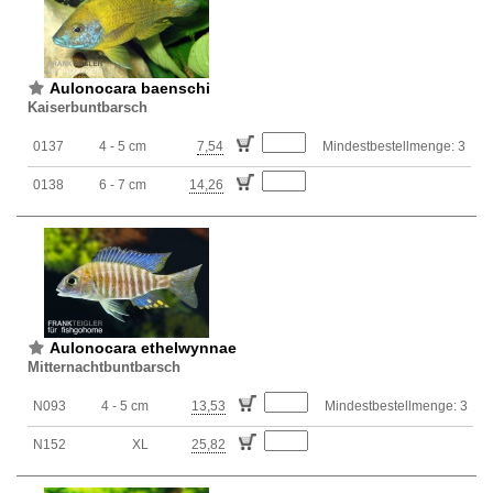
Aulonocara baenschi
Kaiserbuntbarsch
0137
4 - 5 cm
7,54
Mindestbestellmenge: 3
0138
6 - 7 cm
14,26
Aulonocara ethelwynnae
Mitternachtbuntbarsch
N093
4 - 5 cm
13,53
Mindestbestellmenge: 3
N152
XL
25,82