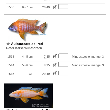
1506
6 - 7 cm
20,49
Aulonocara sp. red
Roter Kaiserbuntbarsch
1513
4 - 5 cm
7,45
Mindestbestellmenge: 3
1514
5 - 6 cm
8,95
Mindestbestellmenge: 3
1515
XL
20,49