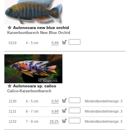
Aulonocara new blue orchid
Kaiserbuntbarsch New Blue Orchid
0119
4 - 5 cm
6,89
Aulonocara sp. calico
Calico-Kaiserbuntbarsch
1130
4 - 5 cm
6,50
Mindestbestellmenge: 3
1131
6 - 7 cm
6,89
Mindestbestellmenge: 3
1132
7 - 9 cm
28,25
Mindestbestellmenge: 3