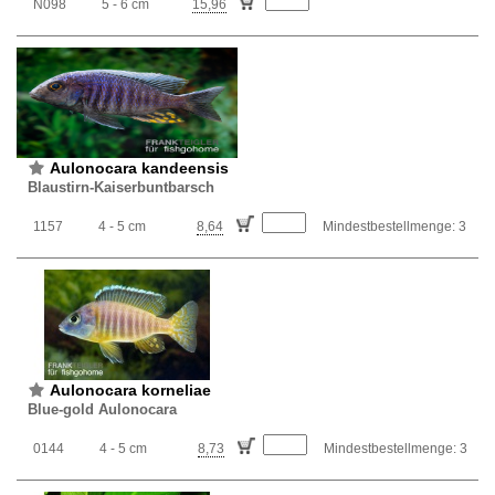
N098
5 - 6 cm
15,96
Aulonocara kandeensis
Blaustirn-Kaiserbuntbarsch
1157
4 - 5 cm
8,64
Mindestbestellmenge: 3
Aulonocara korneliae
Blue-gold Aulonocara
0144
4 - 5 cm
8,73
Mindestbestellmenge: 3