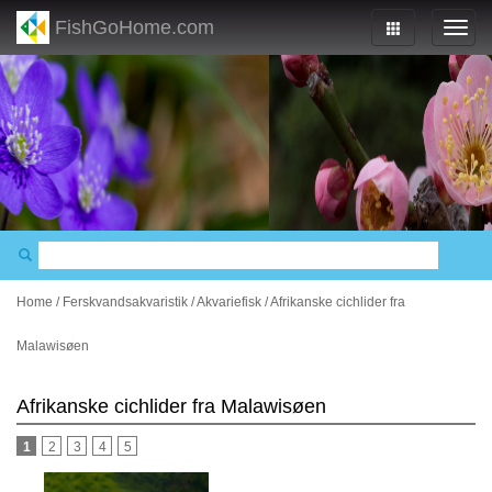
FishGoHome.com
Home
/
Ferskvandsakvaristik
/
Akvariefisk
/
Afrikanske cichlider fra
Malawisøen
Afrikanske cichlider fra Malawisøen
1
2
3
4
5