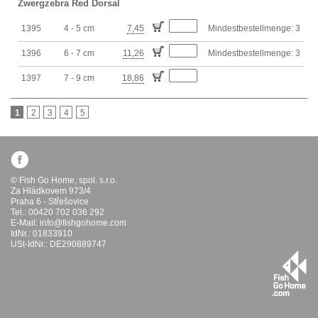
Zwergzebra Red Dorsal
1395
4 - 5 cm
7,45
Mindestbestellmenge: 3
1396
6 - 7 cm
11,26
Mindestbestellmenge: 3
1397
7 - 9 cm
18,86
1
2
3
4
5
© Fish Go Home, spol. s.r.o.
Za Hládkovem 973/4
Praha 6 - Střešovice
Tel.: 00420 702 036 292
E-Mail:
info@fishgohome.com
IdNr.: 01833910
USt-IdNr.: DE290889747