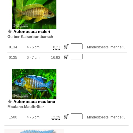
Aulonocara maleri
Gelber Kaiserbuntbarsch
0134
4 - 5 cm
8,21
Mindestbestellmenge: 3
0135
6 - 7 cm
16,92
Aulonocara maulana
Maulana-Maulbrüter
1500
4 - 5 cm
12,29
Mindestbestellmenge: 3