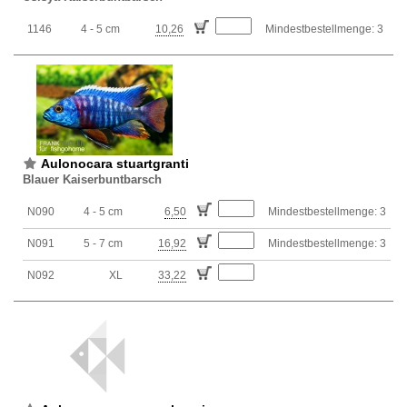
1146
4 - 5 cm
10,26
Mindestbestellmenge: 3
Aulonocara stuartgranti
Blauer Kaiserbuntbarsch
N090
4 - 5 cm
6,50
Mindestbestellmenge: 3
N091
5 - 7 cm
16,92
Mindestbestellmenge: 3
N092
XL
33,22