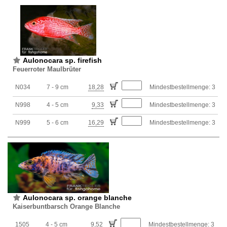
Aulonocara sp. firefish
Feuerroter Maulbrüter
N034
7 - 9 cm
18,28
Mindestbestellmenge: 3
N998
4 - 5 cm
9,33
Mindestbestellmenge: 3
N999
5 - 6 cm
16,29
Mindestbestellmenge: 3
Aulonocara sp. orange blanche
Kaiserbuntbarsch Orange Blanche
1505
4 - 5 cm
9,52
Mindestbestellmenge: 3