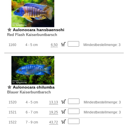
Aulonocara hansbaenschi
Red Flash Kaiserbuntbarsch
1160
4 - 5 cm
6,50
Mindestbestellmenge: 3
Aulonocara chilumba
Blauer Kaiserbuntbarsch
1520
4 - 5 cm
13,13
Mindestbestellmenge: 3
1521
6 - 7 cm
19,25
Mindestbestellmenge: 3
1522
7 - 9 cm
43,72