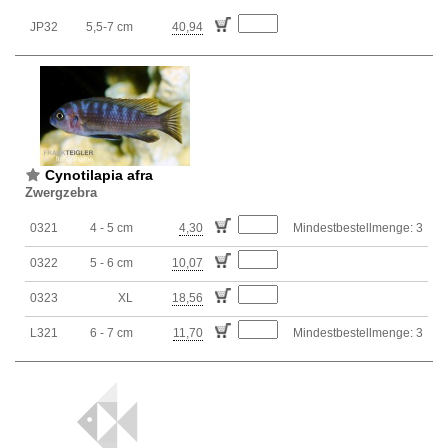
JP32
5,5-7 cm
40,94
Cynotilapia afra
Zwergzebra
0321
4 - 5 cm
4,30
Mindestbestellmenge: 3
0322
5 - 6 cm
10,07
0323
XL
18,56
L321
6 - 7 cm
11,70
Mindestbestellmenge: 3