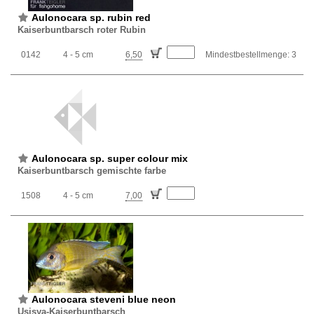
Aulonocara sp. rubin red
Kaiserbuntbarsch roter Rubin
0142
4 - 5 cm
6,50
Mindestbestellmenge: 3
Aulonocara sp. super colour mix
Kaiserbuntbarsch gemischte farbe
1508
4 - 5 cm
7,00
Aulonocara steveni blue neon
Usisya-Kaiserbuntbarsch