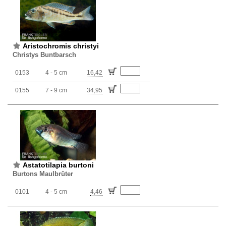
Aristochromis christyi
Christys Buntbarsch
0153
4 - 5 cm
16,42
0155
7 - 9 cm
34,95
Astatotilapia burtoni
Burtons Maulbrüter
0101
4 - 5 cm
4,46