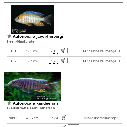
Aulonocara jacobfreibergi
Feen-Maulbrüter
0131
4 - 5 cm
9,16
Mindestbestellmenge: 3
0132
6 - 7 cm
14,70
Mindestbestellmenge: 3
Aulonocara kandeensis
Blaustirn-Kaiserbuntbarsch
N097
4 - 5 cm
7,24
Mindestbestellmenge: 3