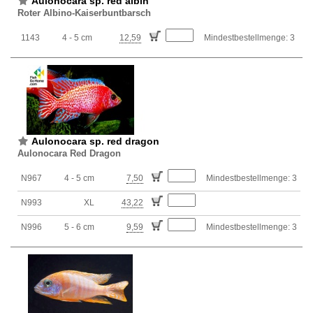
Aulonocara sp. red albin
Roter Albino-Kaiserbuntbarsch
1143
4 - 5 cm
12,59
Mindestbestellmenge: 3
Aulonocara sp. red dragon
Aulonocara Red Dragon
N967
4 - 5 cm
7,50
Mindestbestellmenge: 3
N993
XL
43,22
N996
5 - 6 cm
9,59
Mindestbestellmenge: 3