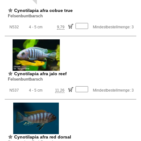
Cynotilapia afra cobue true
Felsenbuntbarsch
N532
4 - 5 cm
9,79
Mindestbestellmenge: 3
Cynotilapia afra jalo reef
Felsenbuntbarsch
N537
4 - 5 cm
11,26
Mindestbestellmenge: 3
Cynotilapia afra red dorsal