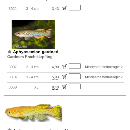
3021
3 - 4 cm
3,43
Aphyosemion gardneri
Gardners Prachtkärpfling
3007
2 - 3 cm
4,90
Mindestbestellmenge: 2
3014
3 - 4 cm
5,93
Mindestbestellmenge: 2
3058
XL
8,40