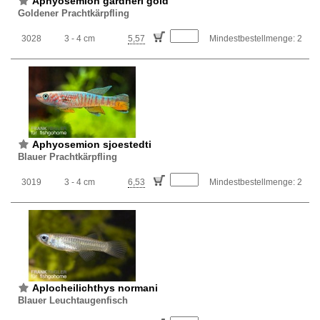
Aphyosemion gardneri gold
Goldener Prachtkärpfling
3028
3 - 4 cm
5,57
Mindestbestellmenge: 2
Aphyosemion sjoestedti
Blauer Prachtkärpfling
3019
3 - 4 cm
6,53
Mindestbestellmenge: 2
Aplocheilichthys normani
Blauer Leuchtaugenfisch