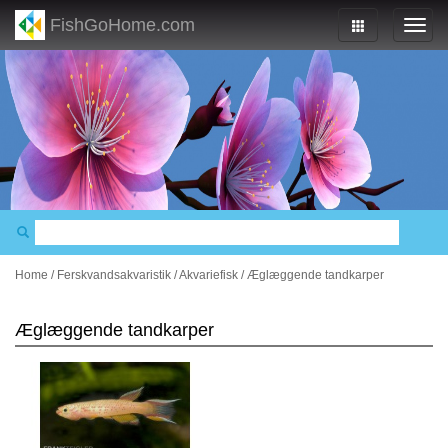
FishGoHome.com
Home
/
Ferskvandsakvaristik
/
Akvariefisk
/
Æglæggende tandkarper
Æglæggende tandkarper