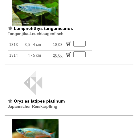
Lamprichthys tanganicanus
Tanganjika-Leuchtaugenfisch
1313
3,5 - 4 cm
18,03
1314
4 - 5 cm
26,66
Oryzias latipes platinum
Japanischer Reiskärpfling