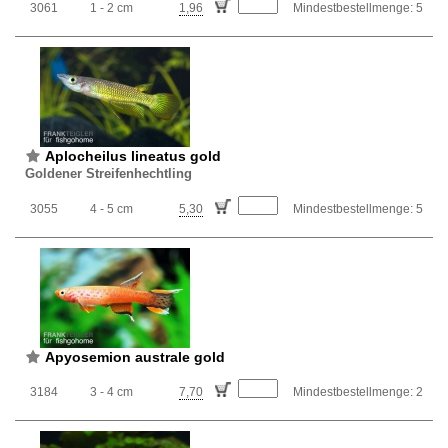
3061
1 - 2 cm
1,96
Mindestbestellmenge: 5
Aplocheilus lineatus gold
Goldener Streifenhechtling
3055
4 - 5 cm
5,30
Mindestbestellmenge: 5
Apyosemion australe gold
3184
3 - 4 cm
7,70
Mindestbestellmenge: 2