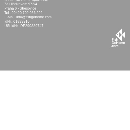
Za Hládkovem 973/4
Praha 6 - Střešovice
Tel.: 00420 702 036 292
E-Mail:
info@fishgohome.com
IdNr.: 01833910
USt-IdNr.: DE290889747