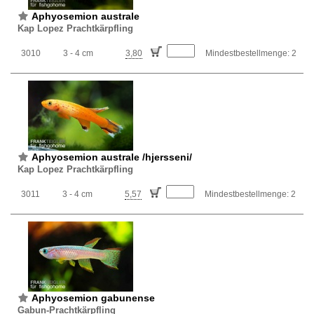
Aphyosemion australe
Kap Lopez Prachtkärpfling
3010
3 - 4 cm
3,80
Mindestbestellmenge: 2
Aphyosemion australe /hjersseni/
Kap Lopez Prachtkärpfling
3011
3 - 4 cm
5,57
Mindestbestellmenge: 2
Aphyosemion gabunense
Gabun-Prachtkärpfling