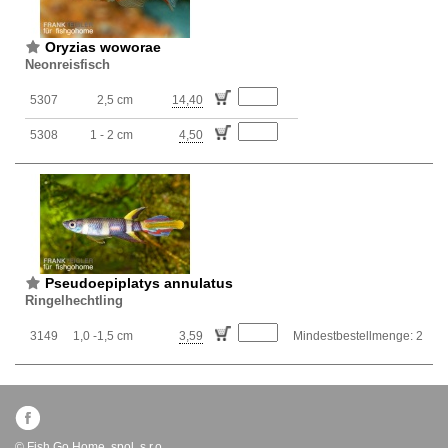
Oryzias woworae
Neonreisfisch
5307
2,5 cm
14,40
5308
1 - 2 cm
4,50
Pseudoepiplatys annulatus
Ringelhechtling
3149
1,0 -1,5 cm
3,59
Mindestbestellmenge: 2
© Fish Go Home, spol. s.r.o.