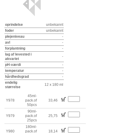
oprindelse
unbekannt
foder
unbekannt
plejeniveau
-
avl
-
forplantning
-
lag af levested i
-
akvariet
pH-værdi
-
temperatur
-
hårdhedsgrad
-
endelig
12 x 180 ml
størrelse
45ml-
Y978
pack.of
33,46
50pcs
90ml-
Y979
pack.of
25,75
25pcs
180ml-
Y980
pack.of
18,14