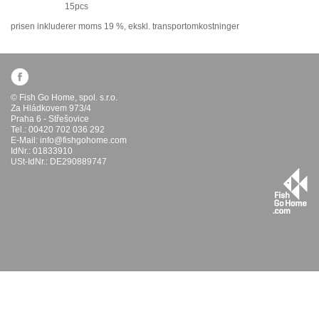
15pcs
prisen inkluderer moms 19 %,
ekskl. transportomkostninger
© Fish Go Home, spol. s.r.o.
Za Hládkovem 973/4
Praha 6 - Střešovice
Tel.: 00420 702 036 292
E-Mail:
info@fishgohome.com
IdNr.: 01833910
USt-IdNr.: DE290889747