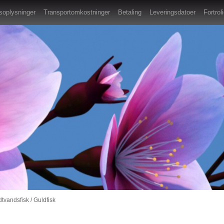
oplysninger
Transportomkostninger
Betaling
Leveringsdatoer
Fortro
tvandsfisk
/
Guldfisk