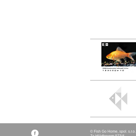
© Fish Go Home, spol. s.r.o.