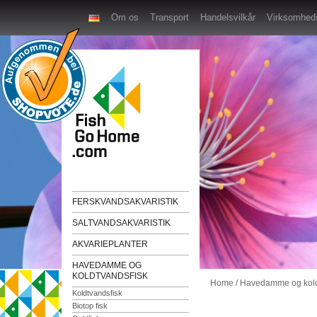
Om os
Transport
Handelsvilkår
Virksomheds
FERSKVANDSAKVARISTIK
SALTVANDSAKVARISTIK
AKVARIEPLANTER
HAVEDAMME OG
KOLDTVANDSFISK
Home
/
Havedamme og kold
Koldtvandsfisk
Biotop fisk