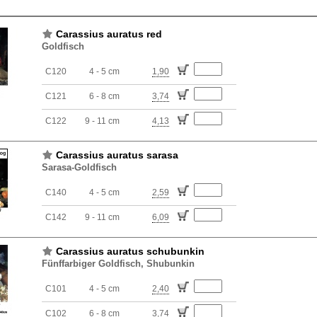
Carassius auratus red
Goldfisch
C120
4 - 5 cm
1,90
C121
6 - 8 cm
3,74
C122
9 - 11 cm
4,13
Carassius auratus sarasa
Sarasa-Goldfisch
C140
4 - 5 cm
2,59
C142
9 - 11 cm
6,09
Carassius auratus schubunkin
Fünffarbiger Goldfisch, Shubunkin
C101
4 - 5 cm
2,40
C102
6 - 8 cm
3,74