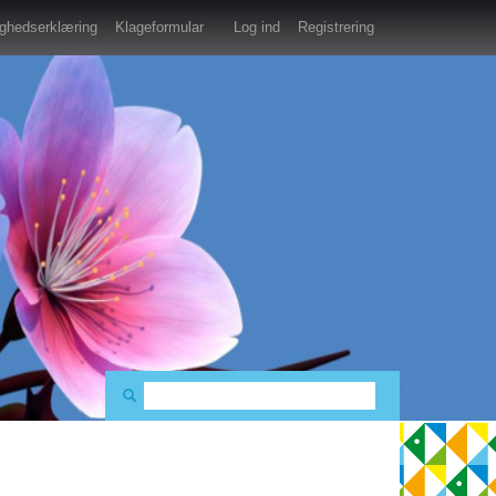
lighedserklæring
Klageformular
Log ind
Registrering