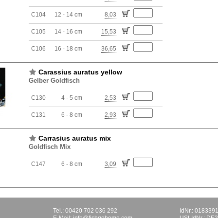
C104
12 - 14 cm
8,03
C105
14 - 16 cm
15,53
C106
16 - 18 cm
36,65
Carassius auratus yellow
Gelber Goldfisch
C130
4 - 5 cm
2,53
C131
6 - 8 cm
2,93
Carrasius auratus mix
Goldfisch Mix
C147
6 - 8 cm
3,09
Tel.: 00420 702 036 292
IdNr.: 018339