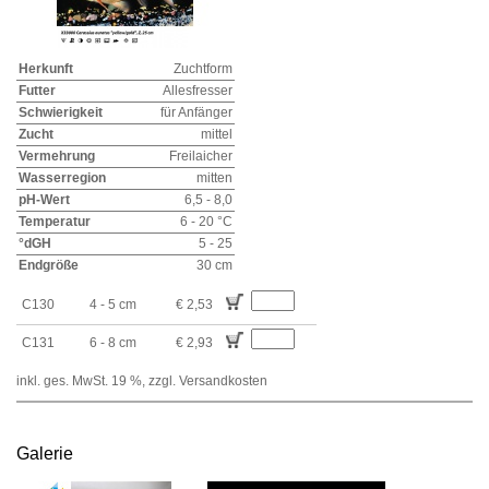
Herkunft
Zuchtform
Futter
Allesfresser
Schwierigkeit
für Anfänger
Zucht
mittel
Vermehrung
Freilaicher
Wasserregion
mitten
pH-Wert
6,5 - 8,0
Temperatur
6 - 20 °C
°dGH
5 - 25
Endgröße
30 cm
C130
4 - 5 cm
€ 2,53
C131
6 - 8 cm
€ 2,93
inkl. ges. MwSt. 19 %,
zzgl. Versandkosten
Galerie