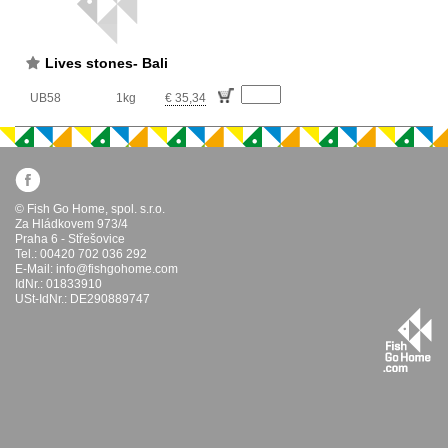
Lives stones- Bali
UB58
1kg
€ 35,34
© Fish Go Home, spol. s.r.o.
Za Hládkovem 973/4
Praha 6 - Střešovice
Tel.: 00420 702 036 292
E-Mail:
info@fishgohome.com
IdNr.: 01833910
USt-IdNr.: DE290889747