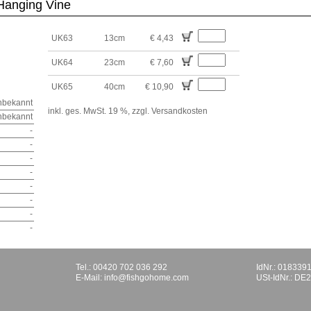
anging Vine
UK63
13cm
€ 4,43
UK64
23cm
€ 7,60
UK65
40cm
€ 10,90
nbekannt
inkl. ges. MwSt. 19 %,
zzgl. Versandkosten
nbekannt
-
-
-
-
-
-
-
-
Tel.: 00420 702 036 292
IdNr.: 018339
E-Mail:
info@fishgohome.com
USt-IdNr.: D