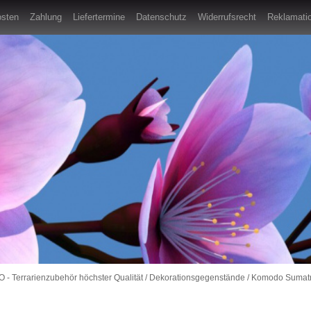
osten
Zahlung
Liefertermine
Datenschutz
Widerrufsrecht
Reklamatio
- Terrarienzubehör höchster Qualität
/
Dekorationsgegenstände
/
Komodo Sumatr