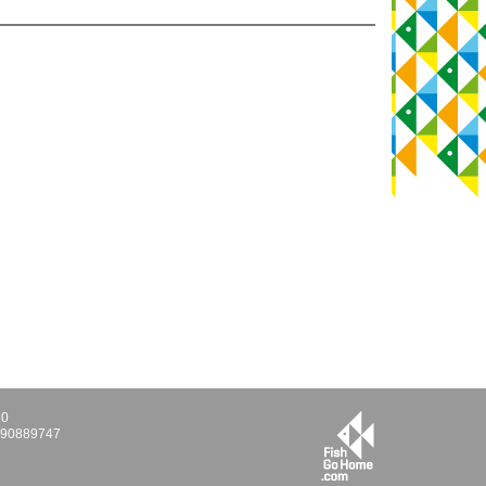
10
E290889747