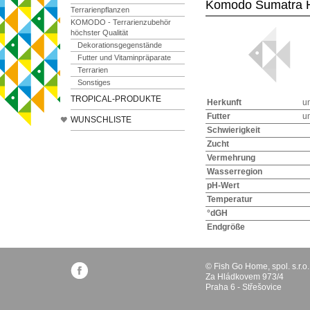
Komodo Sumatra H
Terrarienpflanzen
KOMODO - Terrarienzubehör
höchster Qualität
Dekorationsgegenstände
Futter und Vitaminpräparate
Terrarien
Sonstiges
TROPICAL-PRODUKTE
Herkunft
u
Futter
u
WUNSCHLISTE
Schwierigkeit
Zucht
Vermehrung
Wasserregion
pH-Wert
Temperatur
°dGH
Endgröße
© Fish Go Home, spol. s.r.o.
Za Hládkovem 973/4
Praha 6 - Střešovice