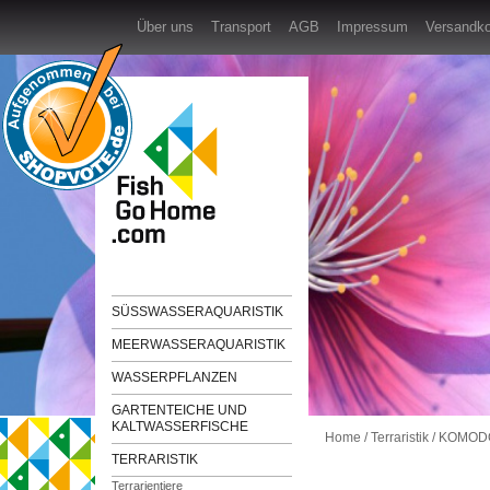
Über uns
Transport
AGB
Impressum
Versandk
SÜSSWASSERAQUARISTIK
MEERWASSERAQUARISTIK
WASSERPFLANZEN
GARTENTEICHE UND
KALTWASSERFISCHE
Home
/
Terraristik
/
KOMODO 
TERRARISTIK
Terrarientiere