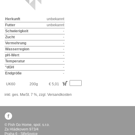
Herkunft
unbekannt
Futter
unbekannt
Schwierigkeit
-
Zucht
-
Vermehrung
-
Wasserregion
-
pH-Wert
-
Temperatur
-
°dGH
-
Endgröße
-
UK60
200g
€ 5,01
inkl. ges. MwSt. 7 %,
zzgl. Versandkosten
© Fish Go Home, spol. s.r.o.
Za Hládkovem 973/4
Praha 6 - Střešovice