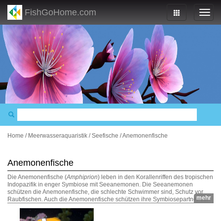
FishGoHome.com
Home
/
Meerwasseraquaristik
/
Seefische
/
Anemonenfische
Anemonenfische
Die Anemonenfische (
Amphiprion
) leben in den Korallenriffen des tropischen
Indopazifik in enger Symbiose mit Seeanemonen. Die Seeanemonen
schützen die Anemonenfische, die schlechte Schwimmer sind, Schutz vor
mehr
Raubfischen. Auch die Anemonenfische schützen ihre Symbiosepartner vor
Fressfeinden. Die Anemonenfische fressen Zooplankton, einige Arten auch
Algen. Alle Arten leben in den tropischen Bereichen des Indopazifik und dort,