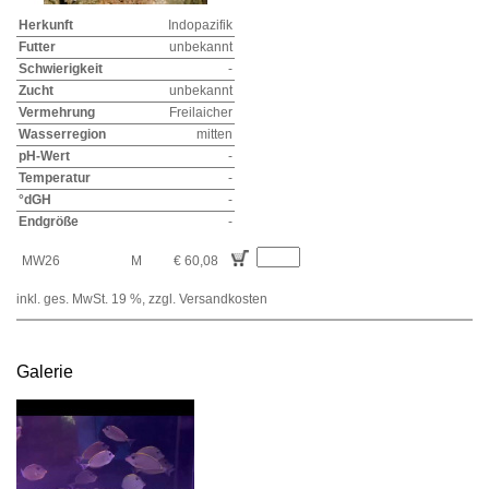
Herkunft
Indopazifik
Futter
unbekannt
Schwierigkeit
-
Zucht
unbekannt
Vermehrung
Freilaicher
Wasserregion
mitten
pH-Wert
-
Temperatur
-
°dGH
-
Endgröße
-
MW26
M
€ 60,08
inkl. ges. MwSt. 19 %,
zzgl. Versandkosten
Galerie