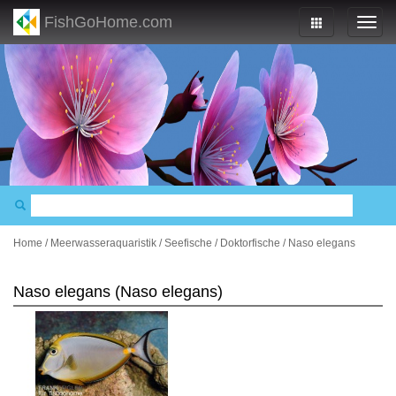
FishGoHome.com
Home
/
Meerwasseraquaristik
/
Seefische
/
Doktorfische
/
Naso elegans
Naso elegans (Naso elegans)