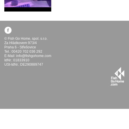
© Fish Go Home, spol. s.r.o.
Za Hládkovem 973/4
Praha 6 - Střešovice
Tel.: 00420 702 036 292
E-Mail:
info@fishgohome.com
IdNr.: 01833910
USt-IdNr.: DE290889747