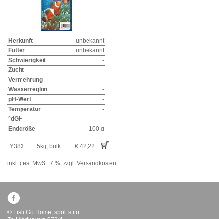
Herkunft
unbekannt
Futter
unbekannt
Schwierigkeit
-
Zucht
-
Vermehrung
-
Wasserregion
-
pH-Wert
-
Temperatur
-
°dGH
-
Endgröße
100 g
Y383
5kg, bulk
€ 42,22
inkl. ges. MwSt. 7 %,
zzgl. Versandkosten
© Fish Go Home, spol. s.r.o.