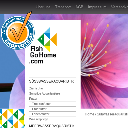
Über uns
Transport
AGB
Impressum
Versandk
SÜSSWASSERAQUARISTIK
Zierfische
Sonstige Aquarientiere
Futter
Trockenfutter
Frostfutter
Lebendfutter
Home
/
Süßwasseraquaristi
Wasserpflege
MEERWASSERAQUARISTIK