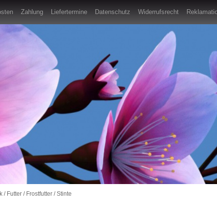
osten
Zahlung
Liefertermine
Datenschutz
Widerrufsrecht
Reklamatio
k
/
Futter
/
Frostfutter
/
Stinte