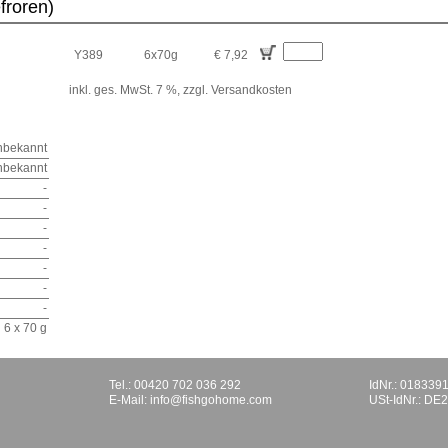
efroren)
Y389
6x70g
€ 7,92
inkl. ges. MwSt. 7 %,
zzgl. Versandkosten
nbekannt
nbekannt
-
-
-
-
-
-
-
6 x 70 g
Tel.: 00420 702 036 292
IdNr.: 018339
E-Mail:
info@fishgohome.com
USt-IdNr.: D