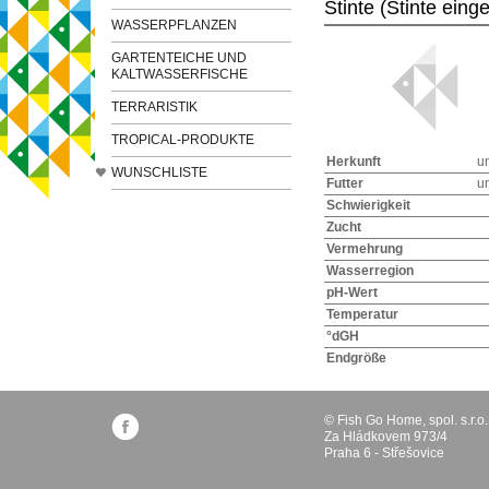
Stinte (Stinte eing
WASSERPFLANZEN
GARTENTEICHE UND
KALTWASSERFISCHE
TERRARISTIK
TROPICAL-PRODUKTE
Herkunft
u
WUNSCHLISTE
Futter
u
Schwierigkeit
Zucht
Vermehrung
Wasserregion
pH-Wert
Temperatur
°dGH
Endgröße
© Fish Go Home, spol. s.r.o.
Za Hládkovem 973/4
Praha 6 - Střešovice