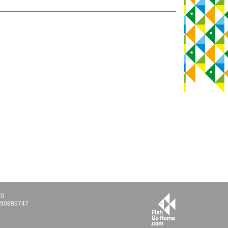
10
E290889747