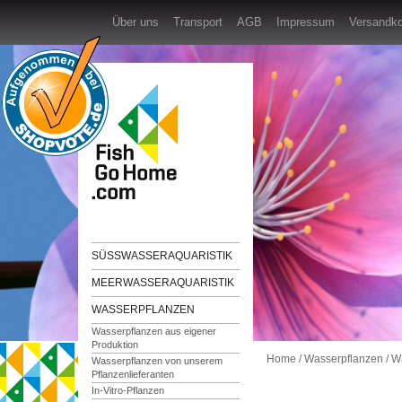
Über uns
Transport
AGB
Impressum
Versandk
SÜSSWASSERAQUARISTIK
MEERWASSERAQUARISTIK
WASSERPFLANZEN
Wasserpflanzen aus eigener
Produktion
Home
/
Wasserpflanzen
/
Wa
Wasserpflanzen von unserem
Pflanzenlieferanten
In-Vitro-Pflanzen