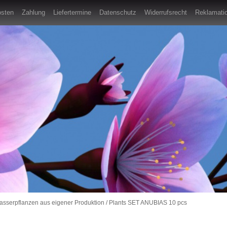
osten
Zahlung
Liefertermine
Datenschutz
Widerrufsrecht
Reklamatio
sserpflanzen aus eigener Produktion
/
Plants SET ANUBIAS 10 pcs