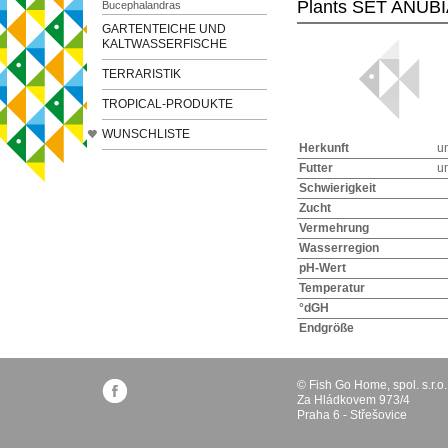
Plants SET ANUBI
Bucephalandras
GARTENTEICHE UND
KALTWASSERFISCHE
TERRARISTIK
TROPICAL-PRODUKTE
WUNSCHLISTE
Herkunft
u
Futter
u
Schwierigkeit
Zucht
Vermehrung
Wasserregion
pH-Wert
Temperatur
°dGH
Endgröße
© Fish Go Home, spol. s.r.o.
Za Hládkovem 973/4
Praha 6 - Střešovice