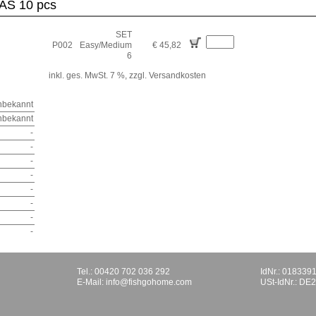
AS 10 pcs
SET
P002
Easy/Medium
€ 45,82
6
inkl. ges. MwSt. 7 %,
zzgl. Versandkosten
nbekannt
nbekannt
-
-
-
-
-
-
-
-
Tel.: 00420 702 036 292
IdNr.: 018339
E-Mail:
info@fishgohome.com
USt-IdNr.: D