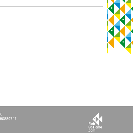
10
E290889747