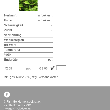
Herkunft
unbekannt
Futter
unbekannt
Schwierigkeit
-
Zucht
-
Vermehrung
-
Wasserregion
-
pH-Wert
-
Temperatur
-
°dGH
-
Endgröße
pot
X258
pot
€ 3,06
inkl. ges. MwSt. 7 %,
zzgl. Versandkosten
© Fish Go Home, spol. s.r.o.
Za Hládkovem 973/4
Praha 6 - Střešovice