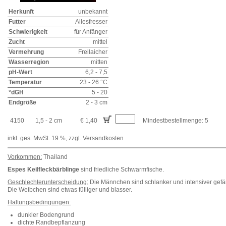
Herkunft
unbekannt
Futter
Allesfresser
Schwierigkeit
für Anfänger
Zucht
mittel
Vermehrung
Freilaicher
Wasserregion
mitten
pH-Wert
6,2 - 7,5
Temperatur
23 - 26 °C
°dGH
5 - 20
Endgröße
2 - 3 cm
4150
1,5 - 2 cm
€ 1,40
Mindestbestellmenge: 5
inkl. ges. MwSt. 19 %,
zzgl. Versandkosten
Vorkommen:
Thailand
Espes Keilfleckbärblinge
sind friedliche Schwarmfische.
Geschlechterunterscheidung:
Die Männchen sind schlanker und intensiver gefär
Die Weibchen sind etwas fülliger und blasser.
Haltungsbedingungen:
dunkler Bodengrund
dichte Randbepflanzung