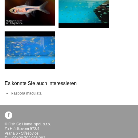
Es könnte Sie auch interessieren
Rasbora maculata
© Fish Go Home, spol. s.r.o.
Za Hládkovem 973/4
Praha 6 - Střešovice