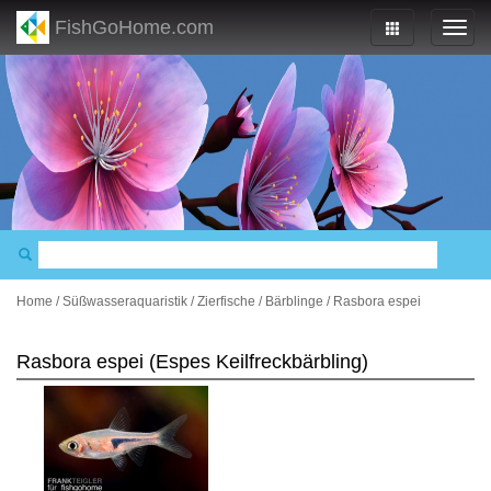
FishGoHome.com
Home
/
Süßwasseraquaristik
/
Zierfische
/
Bärblinge
/
Rasbora espei
Rasbora espei (Espes Keilfreckbärbling)