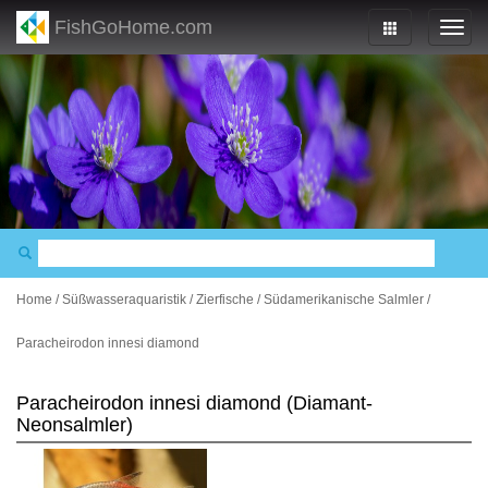
FishGoHome.com
Home
/
Süßwasseraquaristik
/
Zierfische
/
Südamerikanische Salmler
/
Paracheirodon innesi diamond
Paracheirodon innesi diamond (Diamant-
Neonsalmler)