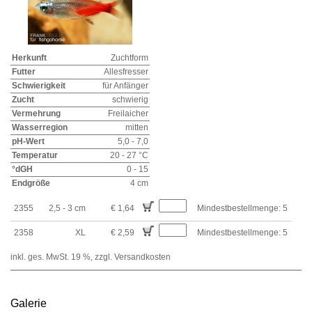
Herkunft
Zuchtform
Futter
Allesfresser
Schwierigkeit
für Anfänger
Zucht
schwierig
Vermehrung
Freilaicher
Wasserregion
mitten
pH-Wert
5,0 - 7,0
Temperatur
20 - 27 °C
°dGH
0 - 15
Endgröße
4 cm
2355
2,5 - 3 cm
€ 1,64
Mindestbestellmenge: 5
2358
XL
€ 2,59
Mindestbestellmenge: 5
inkl. ges. MwSt. 19 %,
zzgl. Versandkosten
Galerie