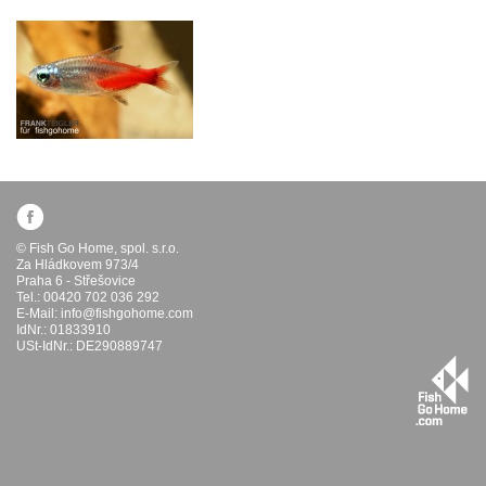
© Fish Go Home, spol. s.r.o.
Za Hládkovem 973/4
Praha 6 - Střešovice
Tel.: 00420 702 036 292
E-Mail:
info@fishgohome.com
IdNr.: 01833910
USt-IdNr.: DE290889747