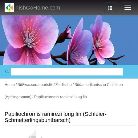
FishGoHome.com
Home
/
Süßwasseraquaristik
/
Zierfische
/
Südamerikanische Cichliden
(Apistogramma)
/
Papiliochromis ramirezi long fin
Papiliochromis ramirezi long fin (Schleier-
Schmetterlingsbuntbarsch)