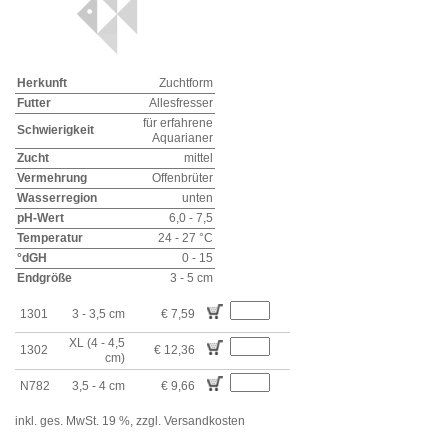
Herkunft
Zuchtform
Futter
Allesfresser
für erfahrene
Schwierigkeit
Aquarianer
Zucht
mittel
Vermehrung
Offenbrüter
Wasserregion
unten
pH-Wert
6,0 - 7,5
Temperatur
24 - 27 °C
°dGH
0 - 15
Endgröße
3 - 5 cm
1301
3 - 3,5 cm
€ 7,59
XL (4 - 4,5
1302
€ 12,36
cm)
N782
3,5 - 4 cm
€ 9,66
inkl. ges. MwSt. 19 %,
zzgl. Versandkosten