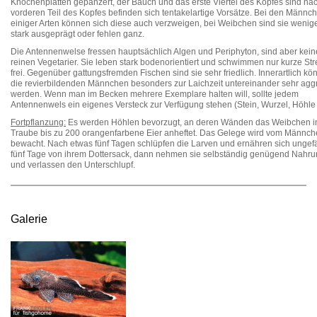
Knochenplatten gepanzert, der Bauch und das erste Viertel des Kopfes sind nac
vorderen Teil des Kopfes befinden sich tentakelartige Vorsätze. Bei den Männc
einiger Arten können sich diese auch verzweigen, bei Weibchen sind sie wenig
stark ausgeprägt oder fehlen ganz.
Die Antennenwelse fressen hauptsächlich Algen und Periphyton, sind aber kein
reinen Vegetarier. Sie leben stark bodenorientiert und schwimmen nur kurze St
frei. Gegenüber gattungsfremden Fischen sind sie sehr friedlich. Innerartlich k
die revierbildenden Männchen besonders zur Laichzeit untereinander sehr agg
werden. Wenn man im Becken mehrere Exemplare halten will, sollte jedem
Antennenwels ein eigenes Versteck zur Verfügung stehen (Stein, Wurzel, Höhle .
Fortpflanzung:
Es werden Höhlen bevorzugt, an deren Wänden das Weibchen in
Traube bis zu 200 orangenfarbene Eier anheftet. Das Gelege wird vom Männc
bewacht. Nach etwas fünf Tagen schlüpfen die Larven und ernähren sich ungef
fünf Tage von ihrem Dottersack, dann nehmen sie selbständig genügend Nahru
und verlassen den Unterschlupf.
Galerie