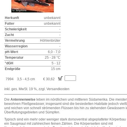
Herkunft
unbekannt
Futter
unbekannt
Schwierigkeit
-
Zucht
-
Vermehrung
Höhlenbrüter
Wasserregion
-
pH-Wert
6,0 - 7,0
Temperatur
25 - 28 °C
°dGH
5 - 12
Endgröße
15 cm
7994
3,5 - 4,5 cm
€ 30,62
inkl. ges. MwSt. 19 %,
zzgl. Versandkosten
Die
Antennenwelse
leben im nördlichen und mittleren Südamerika. Die meisten
bewohnen Fließgewässer, insgesamt sind die besiedelten Habitate jedoch vielfä
und reichen von schnell strömenden Flüssen bis hin zu stehenden Gewässern i
Überflutungsgebieten und Sümpfen.
Typisch sind ein mehr oder weniger stark dorsoventral abgeplatteter Körperbau
ein Saugmaul mit zahlreichen feinen Zählen. Die Körperseiten sind mit