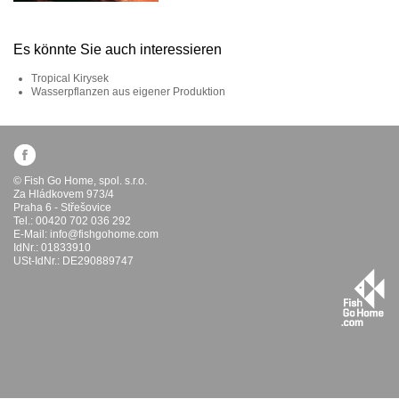
Es könnte Sie auch interessieren
Tropical Kirysek
Wasserpflanzen aus eigener Produktion
© Fish Go Home, spol. s.r.o.
Za Hládkovem 973/4
Praha 6 - Střešovice
Tel.: 00420 702 036 292
E-Mail:
info@fishgohome.com
IdNr.: 01833910
USt-IdNr.: DE290889747