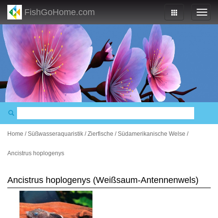
FishGoHome.com
Home
/
Süßwasseraquaristik
/
Zierfische
/
Südamerikanische Welse
/
Ancistrus hoplogenys
Ancistrus hoplogenys (Weißsaum-Antennenwels)