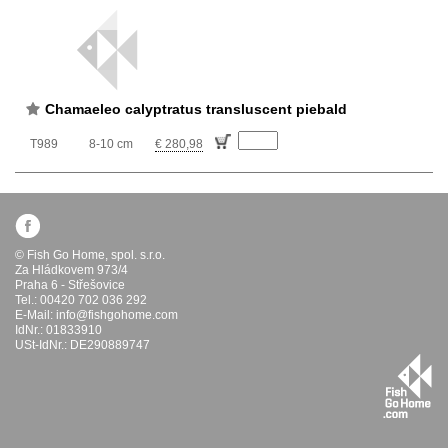
Chamaeleo calyptratus transluscent piebald
T989
8-10 cm
€ 280,98
© Fish Go Home, spol. s.r.o.
Za Hládkovem 973/4
Praha 6 - Střešovice
Tel.: 00420 702 036 292
E-Mail:
info@fishgohome.com
IdNr.: 01833910
USt-IdNr.: DE290889747