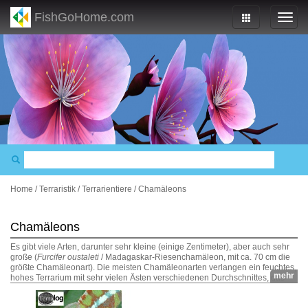
FishGoHome.com
Home
/
Terraristik
/
Terrarientiere
/
Chamäleons
Chamäleons
Es gibt viele Arten, darunter sehr kleine (einige Zentimeter), aber auch sehr
große (
Furcifer oustaleti
/ Madagaskar-Riesenchamäleon, mit ca. 70 cm die
größte Chamäleonart). Die meisten Chamäleonarten verlangen ein feuchtes,
mehr
hohes Terrarium mit sehr vielen Ästen verschiedenen Durchschnittes, das
Jemenchamäleon (
Chamaeleo calyptratus
) braucht jedoch ein trockeneres
Terrarium als andere Arten. Die meisten Chamäleonarten schätzen