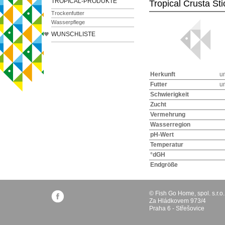
TROPICAL-PRODUKTE
Tropical Crusta Sti
Trockenfutter
Wasserpflege
WUNSCHLISTE
Herkunft
u
Futter
u
Schwierigkeit
Zucht
Vermehrung
Wasserregion
pH-Wert
Temperatur
°dGH
Endgröße
© Fish Go Home, spol. s.r.o.
Za Hládkovem 973/4
Praha 6 - Střešovice