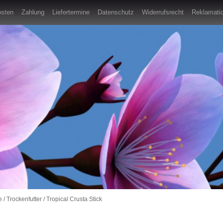
osten
Zahlung
Liefertermine
Datenschutz
Widerrufsrecht
Reklamatio
e
/
Trockenfutter
/
Tropical Crusta Stick