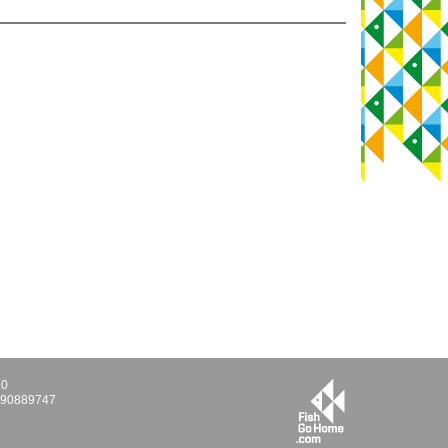
10
E290889747