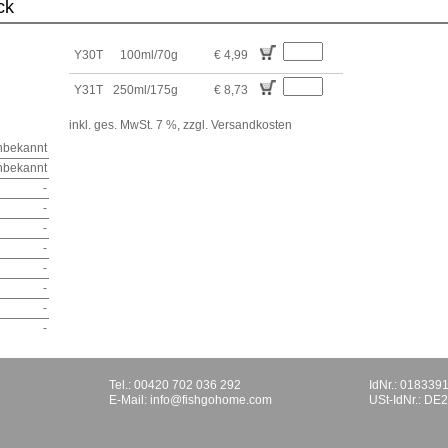
ck
Y30T
100ml/70g
€ 4,99
Y31T
250ml/175g
€ 8,73
inkl. ges. MwSt. 7 %,
zzgl. Versandkosten
nbekannt
nbekannt
-
-
-
-
-
-
-
-
Tel.: 00420 702 036 292
IdNr.: 018339
E-Mail:
info@fishgohome.com
USt-IdNr.: D