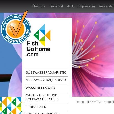
Über uns
Transport
AGB
Impressum
Versandk
SÜSSWASSERAQUARISTIK
MEERWASSERAQUARISTIK
WASSERPFLANZEN
GARTENTEICHE UND
KALTWASSERFISCHE
Home
/
TROPICAL-Produkt
TERRARISTIK