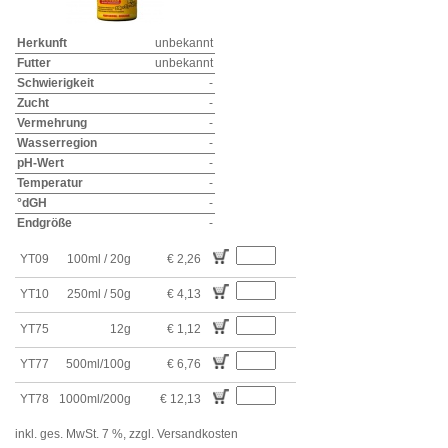
Herkunft
unbekannt
Futter
unbekannt
Schwierigkeit
-
Zucht
-
Vermehrung
-
Wasserregion
-
pH-Wert
-
Temperatur
-
°dGH
-
Endgröße
-
YT09
100ml / 20g
€ 2,26
YT10
250ml / 50g
€ 4,13
YT75
12g
€ 1,12
YT77
500ml/100g
€ 6,76
YT78
1000ml/200g
€ 12,13
inkl. ges. MwSt. 7 %,
zzgl. Versandkosten