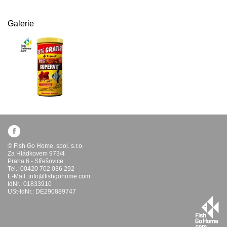
Galerie
© Fish Go Home, spol. s.r.o.
Za Hládkovem 973/4
Praha 6 - Střešovice
Tel.: 00420 702 036 292
E-Mail:
info@fishgohome.com
IdNr.: 01833910
USt-IdNr.: DE290889747