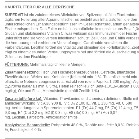
HAUPTFUTTER FÜR ALLE ZIERFISCHE
SUPERVIT
ist ein zutatenreiches Alleinfutter von Spitzenqualität in Flockenform 
täglichen Fütterung aller Aquariumfische. Es besteht aus Inhaltsstoffen, die den
unterschiedlichen Ernährungsbedürfnissen im Gesellschaftsaquarium gehalten
Fische entsprechen. Das Futter enthält das natürliche Immunstimulans Beta-1,3/
Glucan und stabilisiertes Vitamin C, was wirksam das Immunsystem der Fische
unterstützt und sie vor diversen Infektionen schützt. Zellulose und Chitin verbes
die Verdauung und verhindern Verstopfungen, Carotinoide verstärken die
Farbentfaltung, Lecithin fördert die Vitalität und stimuliert die Fortpflanzung. Zeol
trägt zu einem gesunden Verdauungssystem bei und fördert die Ausscheidung 
Giften aus dem Fischkörper.
FÜTTERUNG:
Mehrmals täglich kleine Mengen.
Zusammensetzung:
Fisch und Fischnebenerzeugnisse, Getreide, pflanzliche
Eiweißextrakte, Weich- und Krebstiere (Krillmehl min. 1 %, Tintenfischmehl min.
pflanzliche Nebenerzeugnisse (u.a. Extrakt von rotem Paprika 1 200 mg/kg), Al
(
Spirulina platensis
min. 0,5 %), Hefen (einschließlich Beta-1,3/1,6-Glucan 1 00
mg/kg), Öle und Fette, Mineralstoffe (enthält Zeolith 1 %).
Zusatzstoffe (pro kg):
Vitamine, Provitamine und chemisch definierte Stoffe mit
ähnlicher Wirkung: Vit. A 38 900 IE, Vit. D
2 100 IE, Vit. E 130 mg, Vit. C 580
3
mg. Verbindungen von Spurenelementen: E1 (Fe) 44,7 mg, E6 (Zn) 12,4 mg, E5
9,3 mg, E4 (Cu) 2,2 mg, E2 (I) 0,3 mg, E8 (Se) 0,3 mg, E7 (Mo) 0,07
mg. Lecithin. Farbstoffe. Antioxidationsmittel.
Analytische Bestandteile:
Rohprotein 48,0 %, Rohöle und -fette 8,0 %, Rohfas
%, Feuchtigkeit 6,0 %.