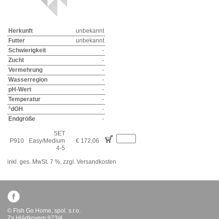
Herkunft
unbekannt
Futter
unbekannt
Schwierigkeit
-
Zucht
-
Vermehrung
-
Wasserregion
-
pH-Wert
-
Temperatur
-
°dGH
-
Endgröße
-
SET
P910
Easy/Medium
€ 172,06
4-5
inkl. ges. MwSt. 7 %,
zzgl. Versandkosten
© Fish Go Home, spol. s.r.o.
Za Hládkovem 973/4