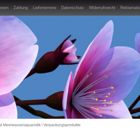
osten
Zahlung
Liefertermine
Datenschutz
Widerrufsrecht
Reklamatio
nd Meerwasseraquaristik
/
Verpackungsprodukte