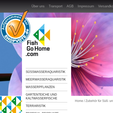
Über uns
Transport
AGB
Impressum
Versandk
SÜSSWASSERAQUARISTIK
MEERWASSERAQUARISTIK
WASSERPFLANZEN
GARTENTEICHE UND
KALTWASSERFISCHE
Home
/
Zubehör für Süß- u
TERRARISTIK