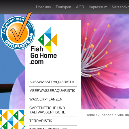
Über uns
Transport
AGB
Impressum
Versandk
SÜSSWASSERAQUARISTIK
MEERWASSERAQUARISTIK
WASSERPFLANZEN
GARTENTEICHE UND
KALTWASSERFISCHE
Home
/
Zubehör für Süß- u
TERRARISTIK