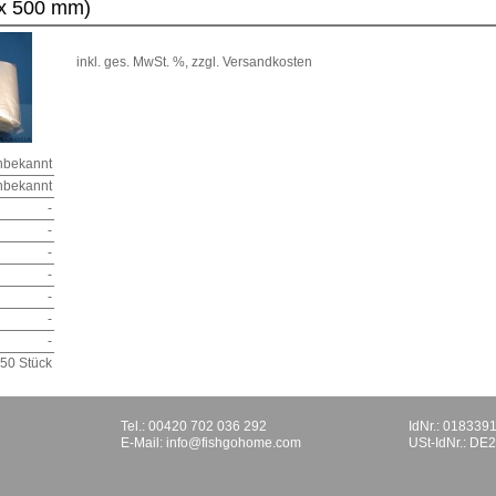
 x 500 mm)
inkl. ges. MwSt. %,
zzgl. Versandkosten
nbekannt
nbekannt
-
-
-
-
-
-
-
50 Stück
Tel.: 00420 702 036 292
IdNr.: 018339
E-Mail:
info@fishgohome.com
USt-IdNr.: D