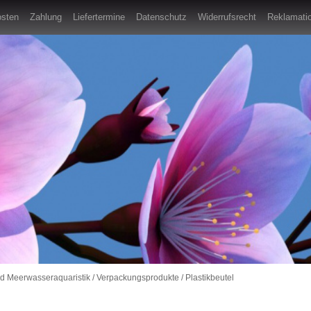
osten
Zahlung
Liefertermine
Datenschutz
Widerrufsrecht
Reklamatio
nd Meerwasseraquaristik
/
Verpackungsprodukte
/
Plastikbeutel