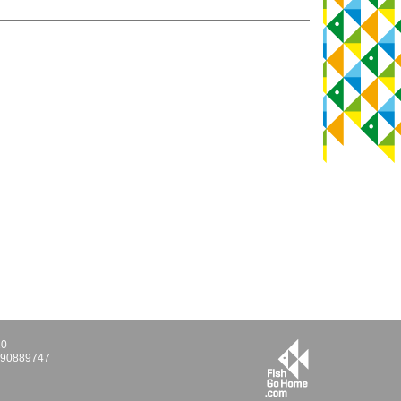
10
E290889747