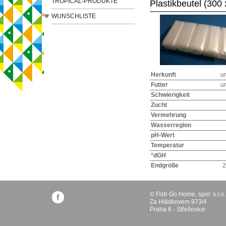
TROPICAL-PRODUKTE
Plastikbeutel (300
WUNSCHLISTE
Herkunft
u
Futter
u
Schwierigkeit
Zucht
Vermehrung
Wasserregion
pH-Wert
Temperatur
°dGH
Endgröße
2
© Fish Go Home, spol. s.r.o.
Za Hládkovem 973/4
Praha 6 - Střešovice